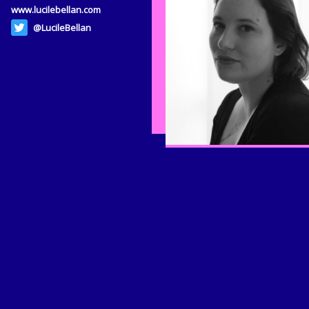
www.lucilebellan.com
@LucileBellan